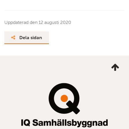
Uppdaterad den
12 augusti 2020
Dela sidan
Ta
mig
till
topp