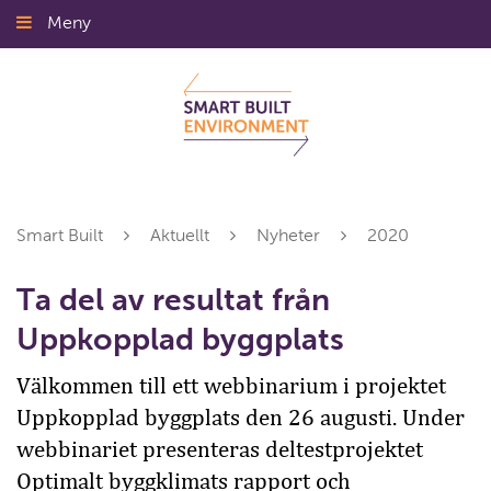
Gå
Meny
Stäng
till
innehållet
Smart Built
Aktuellt
Nyheter
2020
Ta del av resultat från
Uppkopplad byggplats
Välkommen till ett webbinarium i projektet
Uppkopplad byggplats den 26 augusti. Under
webbinariet presenteras deltestprojektet
Optimalt byggklimats rapport och