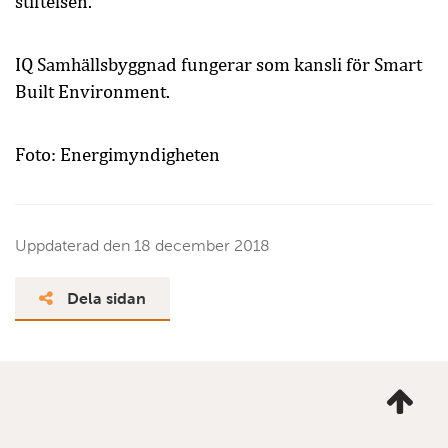
stiftelsen.
IQ Samhällsbyggnad fungerar som kansli för Smart
Built Environment.
Foto: Energimyndigheten
Uppdaterad den
18 december 2018
Dela sidan
Ta
mig
till
topp