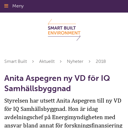
Gå
Meny
Stäng
till
innehållet
Smart Built
Aktuellt
Nyheter
2018
Anita Aspegren ny VD för IQ
Samhällsbyggnad
Styrelsen har utsett Anita Aspegren till ny VD
för IQ Samhällsbyggnad. Hon är idag
avdelningschef på Energimyndigheten med
ansvar bland annat för forskningsfinansiering