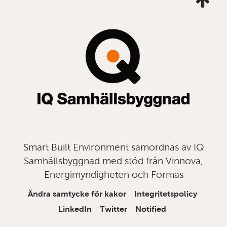
mig
till
topp
Smart Built Environment samordnas av IQ
Samhällsbyggnad med stöd från Vinnova,
Energimyndigheten och Formas
Ändra samtycke för kakor
Integritetspolicy
LinkedIn
Twitter
Notified