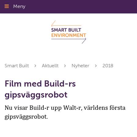
Gå
Meny
Stäng
till
innehållet
Smart Built
Aktuellt
Nyheter
2018
Film med Build-rs
gipsväggsrobot
Nu visar Build-r upp Walt-r, världens första
gipsväggsrobot.