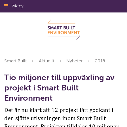
Gå
Meny
Stäng
till
innehållet
Smart Built
Aktuellt
Nyheter
2018
Tio miljoner till uppväxling av
projekt i Smart Built
Environment
Det är nu klart att 12 projekt fått godkänt i
den sjätte utlysningen inom Smart Built
Environment. Projekten tilldelas 10 miljoner