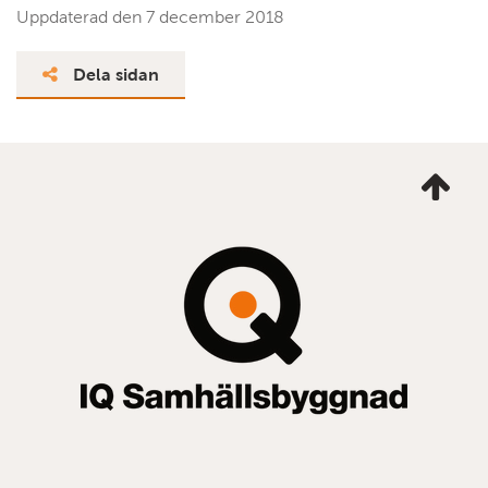
Uppdaterad den
7 december 2018
Dela sidan
Ta
mig
till
topp