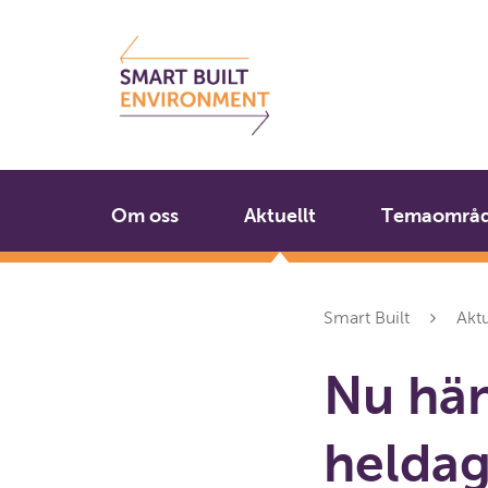
Gå
Stäng
till
innehållet
Om oss
Aktuellt
Temaområ
Smart Built
Aktu
Nu hän
heldag