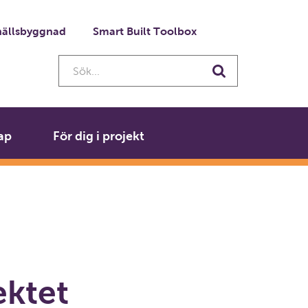
ällsbyggnad
Smart Built Toolbox
Sök...
Sök
ap
För dig i projekt
ektet