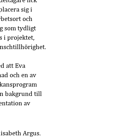
eltagare fick
lacera sig i
rbetsort och
g som tydligt
 i projektet,
nschtillhörighet.
d att Eva
nad och en av
erkansprogram
n bakgrund till
entation av
Elisabeth Argus.