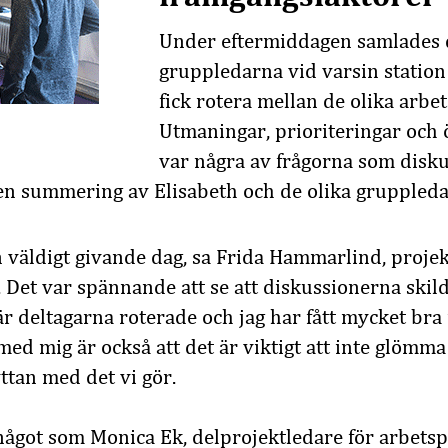
Under eftermiddagen samlades 
gruppledarna vid varsin station
fick rotera mellan de olika arbe
Utmaningar, prioriteringar och 
var några av frågorna som disk
en summering av Elisabeth och de olika gruppleda
en väldigt givande dag, sa Frida Hammarlind, projek
. Det var spännande att se att diskussionerna skil
är deltagarna roterade och jag har fått mycket br
med mig är också att det är viktigt att inte glömma
tan med det vi gör.
något som Monica Ek, delprojektledare för arbetsp