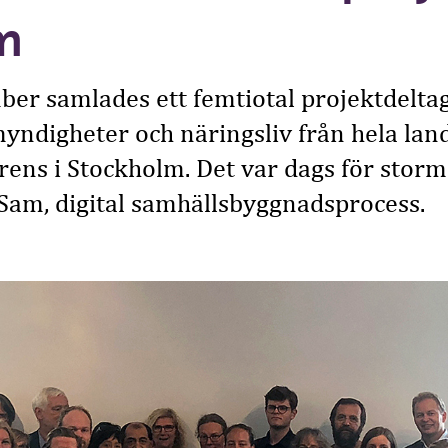
m
er samlades ett femtiotal projektdelta
ndigheter och näringsliv från hela lan
ens i Stockholm. Det var dags för storm
Sam, digital samhällsbyggnadsprocess.