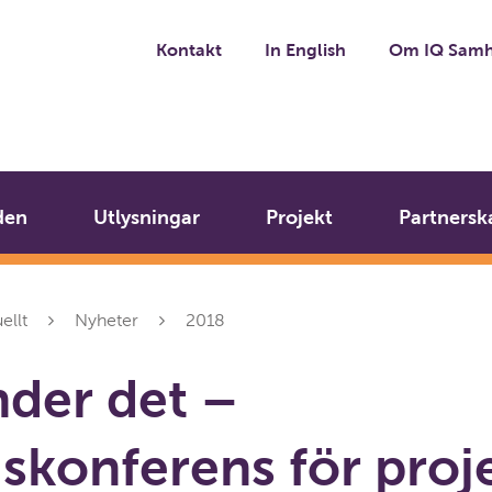
Kontakt
In English
Om IQ Samh
den
Utlysningar
Projekt
Partnersk
ellt
Nyheter
2018
der det –
skonferens för proj