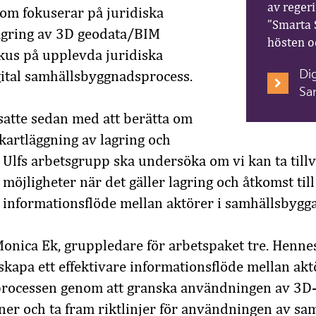
av rege
som fokuserar på juridiska
”Smarta S
lagring av 3D geodata/BIM
hösten o
kus på upplevda juridiska
Di
gital samhällsbyggnadsprocess.
Sa
satte sedan med att berätta om
 kartläggning av lagring och
. Ulfs arbetsgrupp ska undersöka om vi kan ta till
 möjligheter när det gäller lagring och åtkomst til
e informationsflöde mellan aktörer i samhällsbygg
Monica Ek, gruppledare för arbetspaket tre. Henne
t skapa ett effektivare informationsflöde mellan akt
rocessen genom att granska användningen av 3D-
ner och ta fram riktlinjer för användningen av s