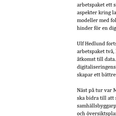
arbetspaket ett 
aspekter kring 
modeller med fo
hinder för en di
Ulf Hedlund fort
arbetspaket två,
åtkomst till data
digitaliseringens
skapar ett bättr
Näst på tur var 
ska bidra till at
samhällsbyggarp
och översiktspla