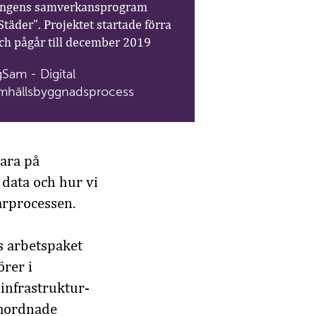
ringens samverkansprogram
täder”. Projektet startade förra
ch pågår till december 2019
gSam - Digital
mhällsbyggnadsprocess
vara på
l data och hur vi
arprocessen.
s arbetspaket
örer i
infrastruktur-
amordnade