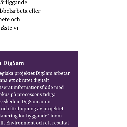
ärliggande
bbelarbeta eller
bete och
måste vi
m DigSam
tegiska projektet DigSam arbetar
kapa ett obrutet digitalt
iserat informationsflöde med
fokus på processens tidiga
gsskeden. DigSam är en
 och fördjupning av projektet
lanering för byggande” inom
ilt Environment och ett resultat