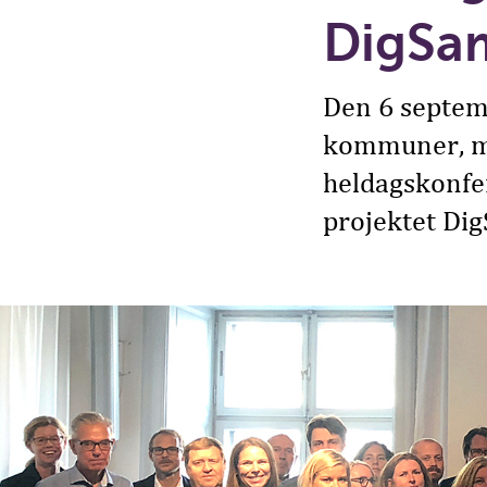
DigSa
Den 6 septemb
kommuner, my
heldagskonfer
projektet Dig