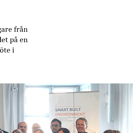
gare från
det på en
öte i