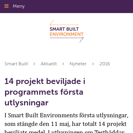
Gå
Meny
Stäng
till
innehållet
Smart Built
Aktuellt
Nyheter
2016
14 projekt beviljade i
programmets första
utlysningar
I Smart Built Environments första utlysningar,
som stängde den 11 maj, har totalt 14 projekt
beviljats medel. I utlysningen om Testbäddar