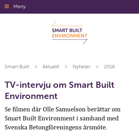
Gå
Meny
Stäng
till
innehållet
Smart Built
Aktuellt
Nyheter
2016
TV-intervju om Smart Built
Environment
Se filmen där Olle Samuelson berättar om
Smart Built Environment i samband med
Svenska Betongföreningens årsmöte.