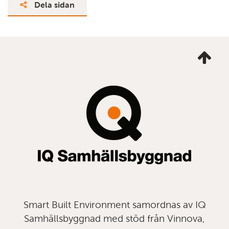
Dela sidan
Ta
mig
till
topp
Smart Built Environment samordnas av IQ
Samhällsbyggnad med stöd från Vinnova,