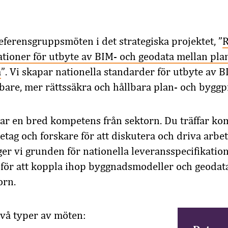
erensgruppsmöten i det strategiska projektet, ”
R
ationer för utbyte av BIM- och geodata mellan pla
a
”. Vi skapar nationella standarder för utbyte av 
bbare, mer rättssäkra och hållbara plan- och byggp
ar en bred kompetens från sektorn. Du träffar k
etag och forskare för att diskutera och driva arbet
er vi grunden för nationella leveransspecifikatio
 för att koppla ihop byggnadsmodeller och geodata
orn.
 två typer av möten: