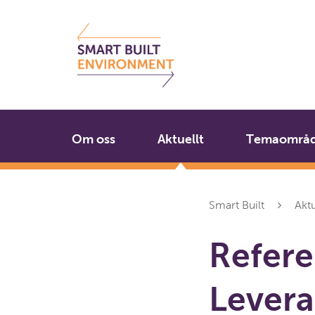
Gå
Stäng
till
innehållet
Om oss
Aktuellt
Temaområ
Smart Built
Aktu
Refer
Levera