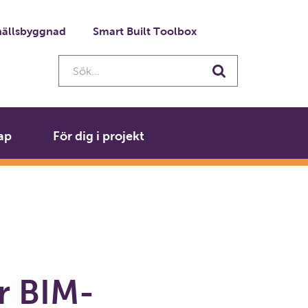
ällsbyggnad
Smart Built Toolbox
Sök...
Sök
ap
För dig i projekt
r BIM-