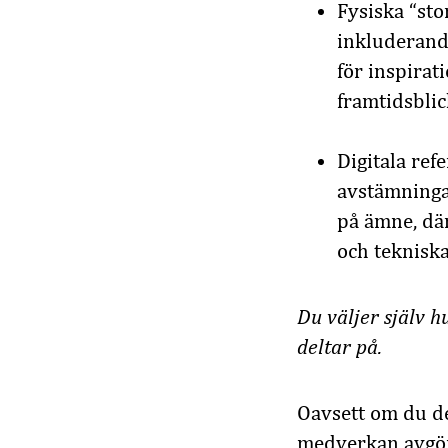
Fysiska “st
inkluderand
för inspira
framtidsbli
Digitala re
avstämninga
på ämne, där
och tekniska
Du väljer själv 
deltar på.
Oavsett om du del
medverkan avgör