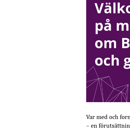
Var med och for
– en förutsättni