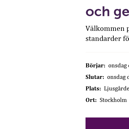
och g
Välkommen på
standarder fö
Börjar:
onsdag 
Slutar:
onsdag d
Plats:
Ljusgård
Ort:
Stockholm