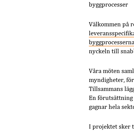
byggprocesser
Välkommen på ref
leveransspecifik
byggprocessern
nyckeln till sna
Våra möten saml
myndigheter, för
Tillsammans lägg
En förutsättning
gagnar hela sekt
I projektet sker