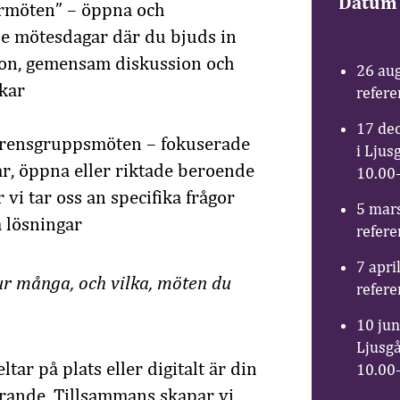
Datum 
ormöten” – öppna och
e mötesdagar där du bjuds in
tion, gemensam diskussion och
26 aug
ckar
refer
17 de
ferensgruppsmöten – fokuserade
i Ljus
r, öppna eller riktade beroende
10.00
 vi tar oss an specifika frågor
5 mars
 lösningar
refer
7 apri
hur många, och vilka, möten du
refer
10 jun
Ljusgå
tar på plats eller digitalt är din
10.00
ande. Tillsammans skapar vi