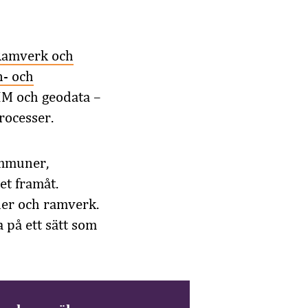
amverk och
n- och
BIM och geodata –
rocesser.
ommuner,
et framåt.
ner och ramverk.
 på ett sätt som