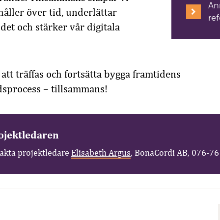
Anm
åller över tid, underlättar
re
ndet och stärker vår digitala
att träffas och fortsätta bygga framtidens
sprocess – tillsammans!
ojektledaren
takta projektledare
Elisabeth Argus
, BonaCordi AB, 076-76