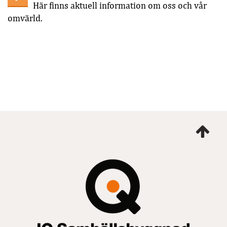
Här finns aktuell information om oss och vår
omvärld.
Ta
mig
till
topp