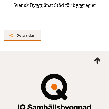
Svensk Byggtjänst
Stöd för byggregler
Dela sidan
Ta
mig
till
topp