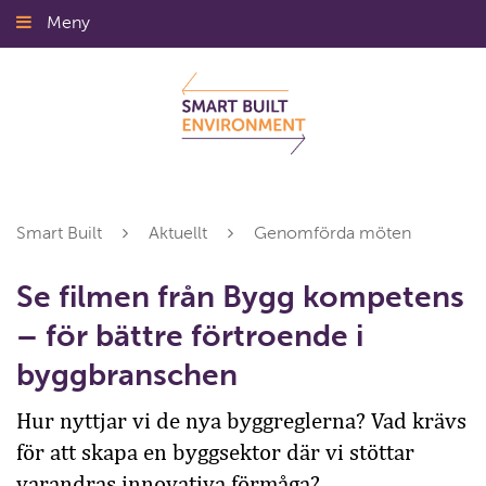
Gå
Meny
Stäng
till
innehållet
Smart Built
Aktuellt
Genomförda möten
Se filmen från Bygg kompetens
– för bättre förtroende i
byggbranschen
Hur nyttjar vi de nya byggreglerna? Vad krävs
för att skapa en byggsektor där vi stöttar
varandras innovativa förmåga?