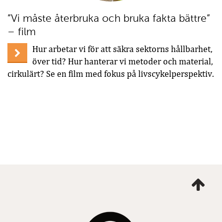
”Vi måste återbruka och bruka fakta bättre”
– film
Hur arbetar vi för att säkra sektorns hållbarhet,
över tid? Hur hanterar vi metoder och material,
cirkulärt? Se en film med fokus på livscykelperspektiv.
Ta
mig
till
topp